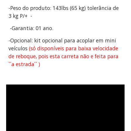
-Peso do produto: 143lbs (65 kg) tolerância de
3 kg P/+ -
-Garantia: 01 ano.
-Opcional: kit opcional para acoplar em mini
veículos
(só disponíveis para baixa velocidade
de reboque, pois esta carreta não e feita para
``a estrada´´ )